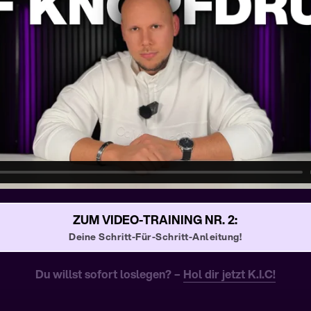
ZUM VIDEO-TRAINING NR. 2:
Deine Schritt-Für-Schritt-Anleitung!
Du willst sofort loslegen?
 – 
Hol 
dir 
jetzt 
K.I.C!