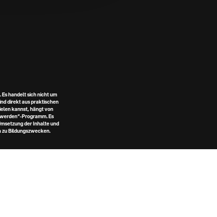
Es handelt sich nicht um 
d direkt aus praktischen 
ielen kannst, hängt von 
h-werden“-Programm. Es 
msetzung der Inhalte und 
ch zu Bildungszwecken.