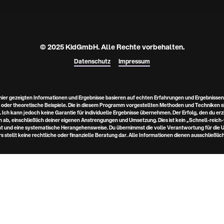
© 2025 KidGmbH. 
Alle Rechte vorbehalten.
Datenschutz
Impressum
hier gezeigten Informationen und Ergebnisse basieren auf echten Erfahrungen und Ergebnissen. 
oder theoretische Beispiele. Die in diesem Programm vorgestellten Methoden und Techniken sin
 Ich kann jedoch keine Garantie für individuelle Ergebnisse übernehmen. Der Erfolg, den du erz
 ab, einschließlich deiner eigenen Anstrengungen und Umsetzung. Dies ist kein „Schnell-reic
t und eine systematische Herangehensweise. Du übernimmst die volle Verantwortung für die U
rs stellt keine rechtliche oder finanzielle Beratung dar. Alle Informationen dienen ausschließli